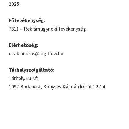
2025
Főtevékenység:
7311 – Reklámügynöki tevékenység
Elérhetőség:
deak.andras@logiflow.hu
Tárhelyszolgáltató:
Tárhely.Eu Kft.
1097 Budapest, Könyves Kálmán körút 12-14.
Elsődleges
oldalsáv