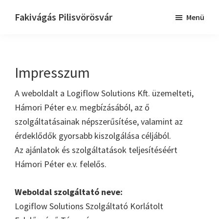
Skip
Ugrás
Fakivágás Pilisvörösvár
Menü
to
az
Fakivagas
main
elsődleges
Pilisvörösvár
content
oldalsávhoz
Impresszum
A weboldalt a Logiflow Solutions Kft. üzemelteti,
Hámori Péter e.v. megbízásából, az ő
szolgáltatásainak népszerűsítése, valamint az
érdeklődők gyorsabb kiszolgálása céljából.
Az ajánlatok és szolgáltatások teljesítéséért
Hámori Péter e.v. felelős.
Weboldal szolgáltató neve:
Logiflow Solutions Szolgáltató Korlátolt