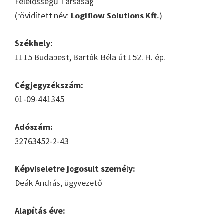
Felelősségű Társaság
(rövidített név:
Logiflow Solutions Kft.
)
Székhely:
1115 Budapest, Bartók Béla út 152. H. ép.
Cégjegyzékszám:
01-09-441345
Adószám:
32763452-2-43
Képviseletre jogosult személy:
Deák András, ügyvezető
Alapítás éve: