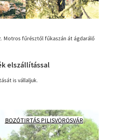
. Motros fűrésztől fűkaszán át ágdarálő
k elszállítással
sát is vállaljuk.
BOZÓTIRTÁS PILISVÖRÖSVÁR