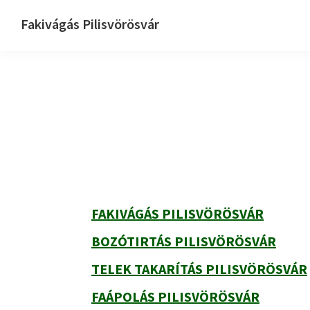
Ugrás
Skip
Ugrás
Fakivágás Pilisvörösvár
az
to
az
Fakivagas
elsődleges
main
elsődleges
Pilisvörösvár
navigációhoz
content
oldalsávhoz
Elsődleges
oldalsáv
FAKIVÁGÁS PILISVÖRÖSVÁR
BOZÓTIRTÁS PILISVÖRÖSVÁR
TELEK TAKARÍTÁS PILISVÖRÖSVÁR
FAÁPOLÁS PILISVÖRÖSVÁR