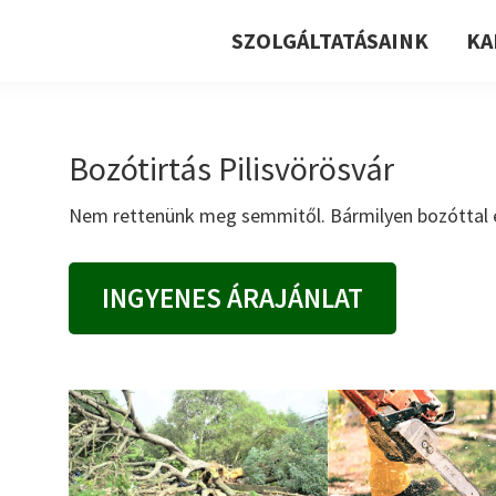
SZOLGÁLTATÁSAINK
KA
Bozótirtás Pilisvörösvár
Nem rettenünk meg semmitől. Bármilyen bozóttal 
INGYENES ÁRAJÁNLAT