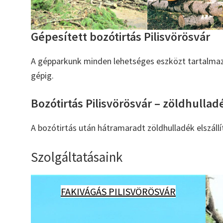
Gépesített bozótirtás Pilisvörösvár
A gépparkunk minden lehetséges eszközt tartalmaz
gépig.
Bozótirtás Pilisvörösvár – zöldhulladé
A bozótirtás után hátramaradt zöldhulladék elszállítá
Szolgáltatásaink
FAKIVÁGÁS PILISVÖRÖSVÁR