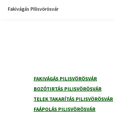
Ugrás
Skip
Ugrás
Fakivágás Pilisvörösvár
az
to
az
Fakivagas
elsődleges
main
elsődleges
Pilisvörösvár
navigációhoz
content
oldalsávhoz
Elsődleges
oldalsáv
FAKIVÁGÁS PILISVÖRÖSVÁR
BOZÓTIRTÁS PILISVÖRÖSVÁR
TELEK TAKARÍTÁS PILISVÖRÖSVÁR
FAÁPOLÁS PILISVÖRÖSVÁR